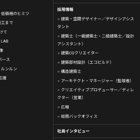
採用情報
・低価格のヒミツ
建築・空間デザイナー／デザインアシス
施工まで
タント
向けて
建築士（一級建築士・二級建築士／設計
 LAB
アシスタント）
像
建築CGクリエイター
バース
建築部材設計（エコビルド）
de ルンルン
構造建築士
応援
アーキテクト・マネージャー（監理者）
クリエイティブプロデューサー／ディレ
クター（営業）
広報
総務バックオフィス
社員インタビュー