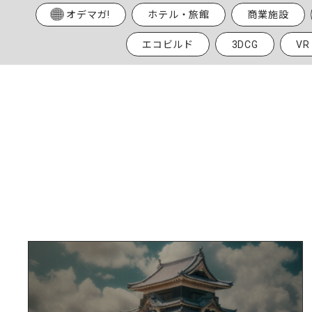
オデマガ!
ホテル・旅館
商業施設
エコビルド
3DCG
V