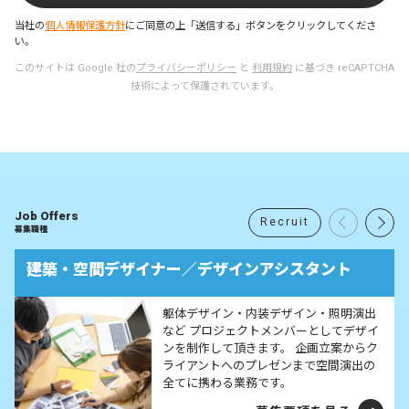
当社の
個人情報保護方針
にご同意の上「送信する」ボタンをクリックしてくださ
い。
このサイトは Google 社の
プライバシーポリシー
と
利用規約
に基づき reCAPTCHA
ユ
技術によって保護されています。
ー
ザ
ー
名
を
入
Job Offers
Recruit
力
募集職種
し
建築・空間デザイナー／デザインアシスタント
て
く
だ
躯体デザイン・内装デザイン・照明演出
など プロジェクトメンバーとしてデザイ
さ
ンを制作して頂きます。 企画立案からク
い
ライアントへのプレゼンまで空間演出の
。
全てに携わる業務です。