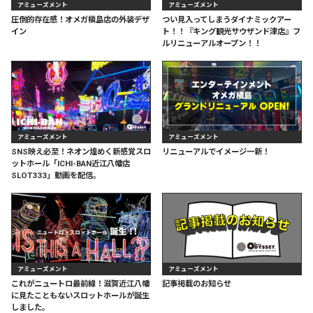
アミューズメント
アミューズメント
圧倒的存在感！オメガ槇島店の外装デザ
つい見入ってしまうダイナミックアー
イン
ト！！『キング観光サウザンド津店』フ
ルリニューアルオープン！！
アミューズメント
アミューズメント
SNS映え必至！ネオン煌めく新感覚スロ
リニューアルでイメージ一新！
ットホール「ICHI-BAN近江八幡店
SLOT333」動画を配信。
アミューズメント
アミューズメント
これがニュートロ最前線！滋賀近江八幡
記事掲載のお知らせ
に見たこともないスロットホールが誕生
しました。