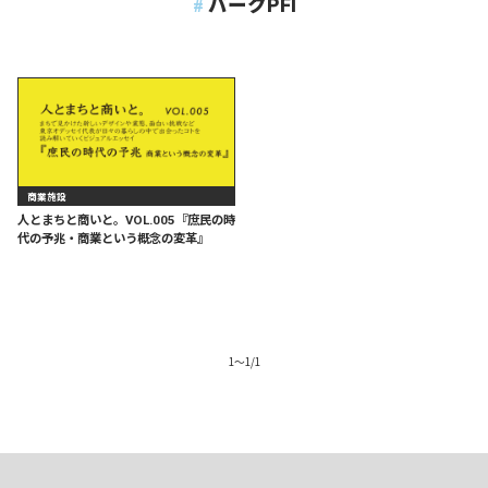
パークPFI
商業施設
人とまちと商いと。VOL.005『庶民の時
代の予兆・商業という概念の変革』
1
〜
1
/
1