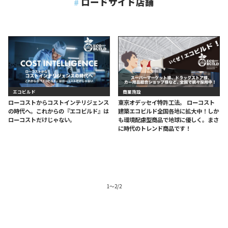
ロードサイド店舗
エコビルド
商業施設
ローコストからコストインテリジェンス
東京オデッセイ特許工法。 ローコスト
の時代へ。これからの『エコビルド』は
建築エコビルド全国各地に拡大中！しか
ローコストだけじゃない。
も環境配慮型商品で地球に優しく。まさ
に時代のトレンド商品です！
1
〜
2
/
2