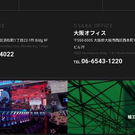
CE
OSAKA OFFICE
大阪オフィス
浜松町1丁目22-1fft Bldg.9F
〒550-0005 大阪府大阪市西区西本町1
amamatsu-cho, Minato-ku, Tokyo
ビル7F
-4022
ORIX Honmachi Bldg. 1-4-1 Nishi-Honm
06-6543-1220
TEL.