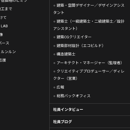
・低価格のヒミツ
建築・空間デザイナー／デザインアシス
施工まで
タント
向けて
建築士（一級建築士・二級建築士／設計
 LAB
アシスタント）
像
建築CGクリエイター
バース
建築部材設計（エコビルド）
de ルンルン
構造建築士
応援
アーキテクト・マネージャー（監理者）
クリエイティブプロデューサー／ディレ
クター（営業）
広報
総務バックオフィス
社員インタビュー
社員ブログ