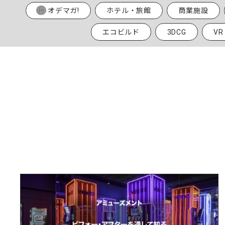
オデマガ!
ホテル・旅館
商業施設
エコビルド
3DCG
V