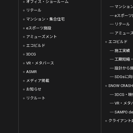
オフィス・ショールーム
マンショ
リテール
eスポーツ
マンション・集合住宅
リテール
eスポーツ施設
アミュー
アミューズメント
エコビルド
エコビルド
施工実績
3DCG
工期短縮
VR・メタバース
設計から
ASMR
SDGsに
メディア掲載
SNOW CRASH
お知らせ
3DCG・映
リクルート
VR・メタ
SAMPO 
クライアント