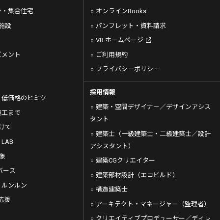
ン・集合住宅
オンラインBooks
施設
パンフレット・資料請求
VR ホームページ
ズメント
ご利用規約
プライバシーポリシー
採用情報
・低価格のヒミツ
建築・空間デザイナー／デザインアシス
施工まで
タント
向けて
建築士（一級建築士・二級建築士／設計
 LAB
アシスタント）
像
建築CGクリエイター
バース
建築部材設計（エコビルド）
de ルンルン
構造建築士
応援
アーキテクト・マネージャー（監理者）
クリエイティブプロデューサー／ディレ