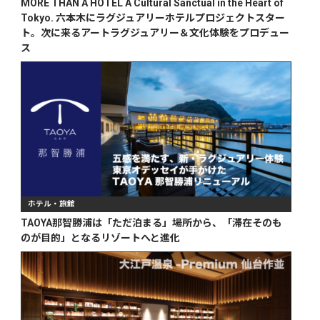
MORE THAN A HOTEL A Cultural Sanctual in the Heart of
Tokyo. 六本木にラグジュアリーホテルプロジェクトスター
ト。次に来るアートラグジュアリー＆文化体験をプロデュー
ス
ホテル・旅館
TAOYA那智勝浦は「ただ泊まる」場所から、「滞在そのも
のが目的」となるリゾートへと進化