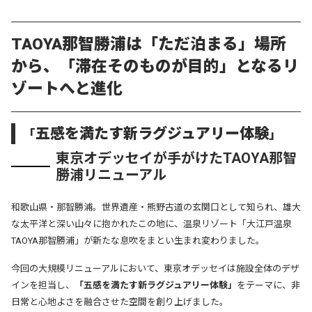
TAOYA那智勝浦は「ただ泊まる」場所
から、「滞在そのものが目的」となるリ
ゾートへと進化
五感を満たす新ラグジュアリー体験
「
」
東京オデッセイが手がけたTAOYA那智
勝浦リニューアル
和歌山県・那智勝浦。世界遺産・熊野古道の玄関口として知られ、雄大
な太平洋と深い山々に抱かれたこの地に、
温泉リゾート「大江戸温泉
TAOYA那智勝浦」が新たな息吹をまとい生まれ変わりました。
今回の大規模リニューアルにおいて、東京オデッセイは施設全体のデザ
インを担当し、
「五感を満たす新ラグジュアリー体験」
をテーマに、非
日常と心地よさを融合させた空間を創り上げました。