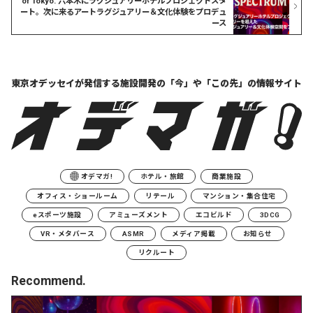
of Tokyo. 六本木にラグジュアリーホテルプロジェクトスタ
ート。次に来るアートラグジュアリー＆文化体験をプロデュ
ース
東京オデッセイが発信する
施設開発の「今」や「この先」の
情報サイト
オデマガ!
ホテル・旅館
商業施設
オフィス・ショールーム
リテール
マンション・集合住宅
eスポーツ施設
アミューズメント
エコビルド
3DCG
VR・メタバース
ASMR
メディア掲載
お知らせ
リクルート
Recommend.