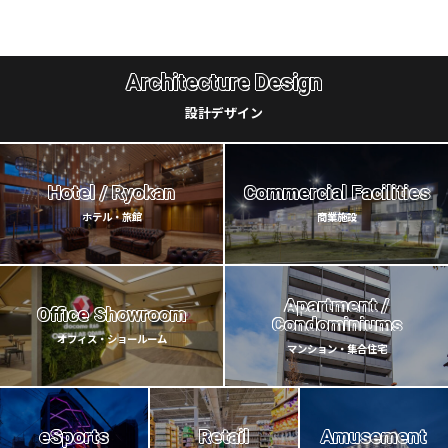
Architecture Design
設計デザイン
Hotel / Ryokan
Commercial Facilities
ホテル・旅館
商業施設
Apartment /
Office Showroom
Condominiums
オフィス・ショールーム
マンション・集合住宅
eSports
Retail
Amusement