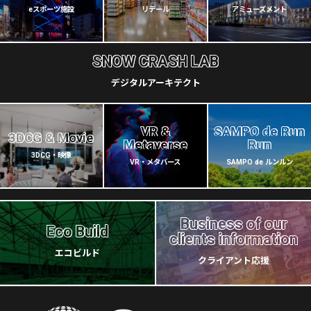
eスポーツ施設
リテール
アミューズメント
SNOW CRASH LAB
デジタルアーキテクト
VR &
SAMPO de Run
3DCG & Movie
Metaverse
Run
3DCG・映像
VR・メタバース
SAMPO de ルンルン
Business of our
Eco Build
clients information
エコビルド
クライアント応援