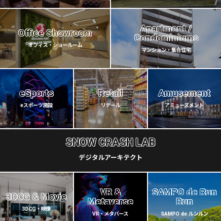
Apartment /
Office Showroom
Condominiums
オフィス・ショールーム
マンション・集合住宅
eSports
Retail
Amusement
eスポーツ施設
リテール
アミューズメント
SNOW CRASH LAB
デジタルアーキテクト
VR &
SAMPO de Run
3DCG & Movie
Metaverse
Run
3DCG・映像
VR・メタバース
SAMPO de ルンルン