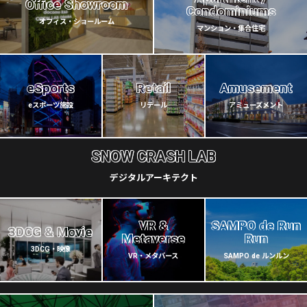
Office Showroom
Condominiums
オフィス・ショールーム
マンション・集合住宅
eSports
Retail
Amusement
eスポーツ施設
リテール
アミューズメント
SNOW CRASH LAB
デジタルアーキテクト
VR &
SAMPO de Run
3DCG & Movie
Metaverse
Run
3DCG・映像
VR・メタバース
SAMPO de ルンルン