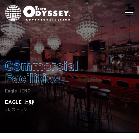
Commercial
Facilities
Eagle UENO
EAGLE 上野
レストラン