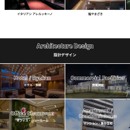
イタリアン
アレルッキーノ
鮨やまざき
Architecture Design
設計デザイン
Hotel / Ryokan
Commercial Facilities
ホテル・旅館
商業施設
Apartment /
Office Showroom
Condominiums
オフィス・ショールーム
マンション・集合住宅