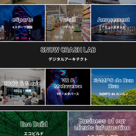
eSports
Retail
Amusement
eスポーツ施設
リテール
アミューズメント
SNOW CRASH LAB
デジタルアーキテクト
VR &
SAMPO de Run
3DCG & Movie
Metaverse
Run
3DCG・映像
VR・メタバース
SAMPO de ルンルン
Business of our
Eco Build
clients information
エコビルド