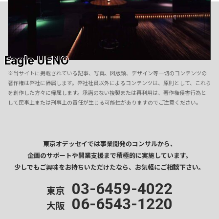
Eagle UENO
※当サイトに掲載されている記事、写真、図版類、デザイン等一切のコンテンツの
著作権は弊社に帰属します。弊社社員以外によるコンテンツは、原則として、これら
を創作した方々に帰属します。承諾のない複製または再利用は、著作権侵害行為と
して民事上または刑事上の責任が生じる可能性がありますのでご注意ください。
東京オデッセイでは事業開発のコンサルから、
企画のサポートや開業支援まで
積極的に実施しています。
少しでもご興味をお持ちいただけたなら、
お気軽にご相談下さい。
03-6459-4022
東京
06-6543-1220
大阪