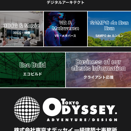
デジタルアーキテクト
VR &
SAMPO de Run
3DCG & Movie
Metaverse
Run
3DCG・映像
VR・メタバース
SAMPO de ルンルン
Business of our
Eco Build
clients information
エコビルド
クライアント応援