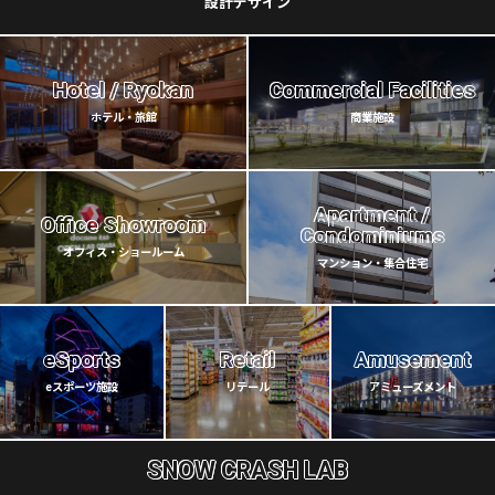
設計デザイン
Hotel / Ryokan
Commercial Facilities
ホテル・旅館
商業施設
Apartment /
Office Showroom
Condominiums
オフィス・ショールーム
マンション・集合住宅
eSports
Retail
Amusement
eスポーツ施設
リテール
アミューズメント
SNOW CRASH LAB