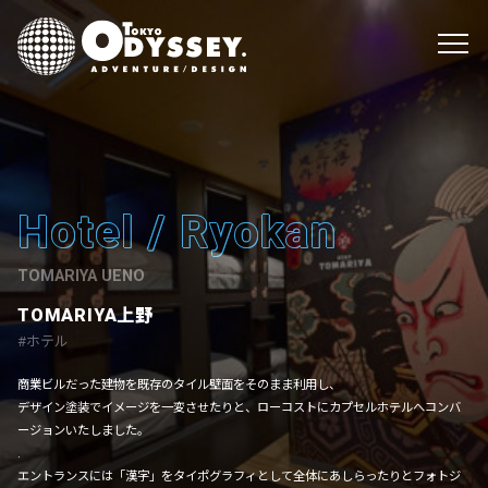
Hotel / Ryokan
TOMARIYA UENO
TOMARIYA上野
ホテル
商業ビルだった建物を既存のタイル壁面をそのまま利用し、
デザイン塗装でイメージを一変させたりと、ローコストにカプセルホテルへコンバ
ージョンいたしました。
.
エントランスには「漢字」をタイポグラフィとして全体にあしらったりとフォトジ