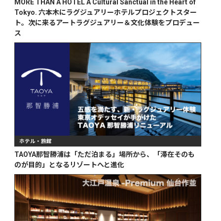
MORE THAN A HOTEL A Cultural Sanctual in the Heart of
Tokyo. 六本木にラグジュアリーホテルプロジェクトスター
ト。次に来るアートラグジュアリー＆文化体験をプロデュー
ス
ホテル・旅館
TAOYA那智勝浦は「ただ泊まる」場所から、「滞在そのも
のが目的」となるリゾートへと進化