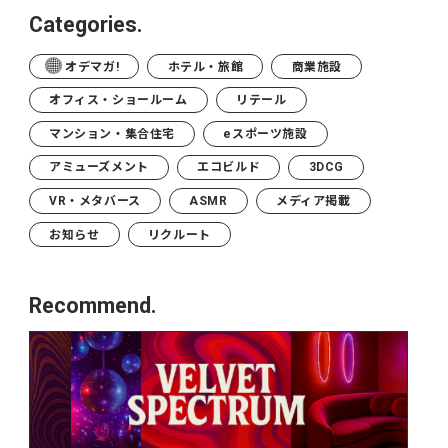
Categories.
オデマガ!
ホテル・旅館
商業施設
オフィス・ショールーム
リテール
マンション・集合住宅
eスポーツ施設
アミューズメント
エコビルド
3DCG
VR・メタバース
ASMR
メディア掲載
お知らせ
リクルート
Recommend.