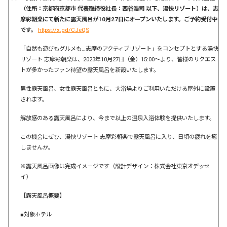
（住所：京都府京都市 代表取締役社長：西谷浩司 以下、湯快リゾート）は、志
摩彩朝楽にて新たに露天風呂が10月27日にオープンいたします。ご予約受付中
です。
https://x.gd/CJeQS
「自然も遊びもグルメも…志摩のアクティブリゾート」をコンセプトとする湯快
リゾート 志摩彩朝楽は、2023年10月27日（金）15:00～より、皆様のリクエス
トが多かったファン待望の露天風呂を新設いたします。
男性露天風呂、女性露天風呂ともに、大浴場よりご利用いただける屋外に設置
されます。
解放感のある露天風呂により、今まで以上の温泉入浴体験を提供いたします。
この機会にぜひ、湯快リゾート 志摩彩朝楽で露天風呂に入り、日頃の疲れを癒
しませんか。
※露天風呂画像は完成イメージです（設計デザイン：株式会社東京オデッセ
イ）
【露天風呂概要】
■対象ホテル