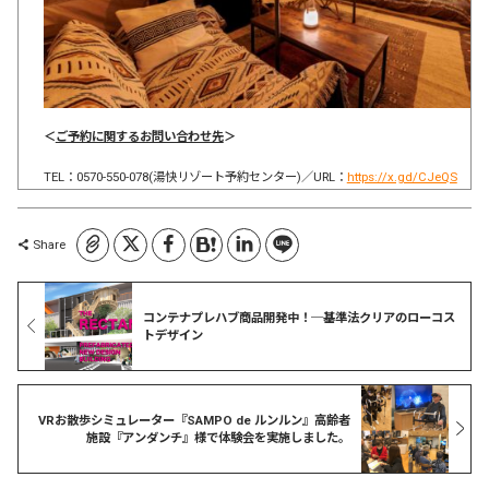
＜
ご予約に関するお問い合わせ先
＞
TEL：0570-550-078(湯快リゾート予約センター)／URL：
https://x.gd/CJeQS
コピーしました
Share
コンテナプレハブ商品開発中！─基準法クリアのローコス
トデザイン
VRお散歩シミュレーター『SAMPO de ルンルン』高齢者
施設『アンダンチ』様で体験会を実施しました。