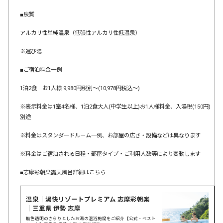
■泉質
アルカリ性単純温泉（低張性アルカリ性低温泉）
※運び湯
■ご宿泊料金一例
1泊2食 お1人様 9,980円税別～(10,978円税込～)
※表示料金は1室4名様、1泊2食大人(中学生以上)お1人様料金、入湯税(150円)
別途
※料金はスタンダードルーム一例、お部屋の広さ・設備などは異なります
※料金はご宿泊される日程・部屋タイプ・ご利用人数等により変動します
■志摩彩朝楽露天風呂詳細はこちら
温泉｜湯快リゾートプレミアム 志摩彩朝楽
｜三重県 伊勢 志摩
無色透明のさらりとしたお湯の温浴施設をご紹介【公式・ベスト