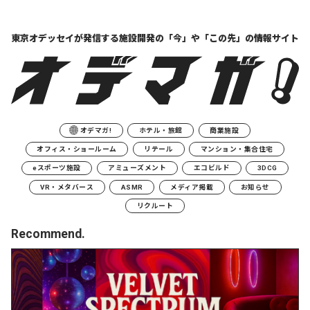
東京オデッセイが発信する
施設開発の「今」や「この先」の
情報サイト
オデマガ!
ホテル・旅館
商業施設
オフィス・ショールーム
リテール
マンション・集合住宅
eスポーツ施設
アミューズメント
エコビルド
3DCG
VR・メタバース
ASMR
メディア掲載
お知らせ
リクルート
Recommend.