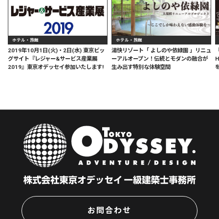
ホテル・旅館
ホテル・旅館
2019年10月1日(火)・2日(水) 東京ビッ
湯快リゾート「 よしのや依緑園 」リニュ
『
グサイト『レジャー&サービス産業展
ーアルオープン！伝統とモダンの融合が
2019』東京オデッセイ参加いたします!
生み出す特別な体験空間
お問合わせ