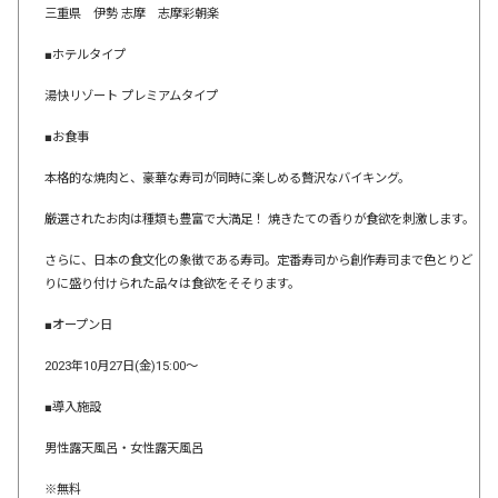
三重県 伊勢 志摩 志摩彩朝楽
■ホテルタイプ
湯快リゾート プレミアムタイプ
■お食事
本格的な焼肉と、豪華な寿司が同時に楽しめる贅沢なバイキング。
厳選されたお肉は種類も豊富で大満足！ 焼きたての香りが食欲を刺激します。
さらに、日本の食文化の象徴である寿司。定番寿司から創作寿司まで色とりど
りに盛り付けられた品々は食欲をそそります。
■オープン日
2023年10月27日(金)15:00～
■導入施設
男性露天風呂・女性露天風呂
※無料