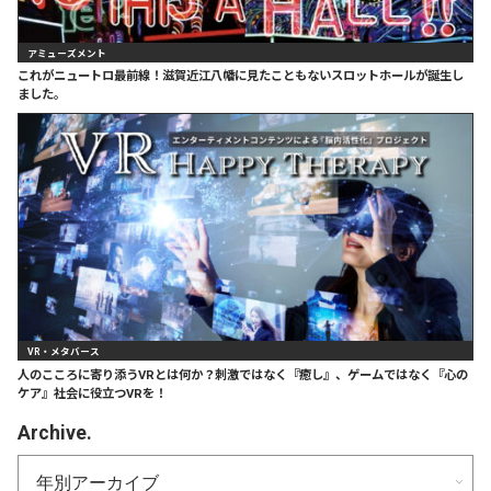
アミューズメント
これがニュートロ最前線！滋賀近江八幡に見たこともないスロットホールが誕生し
ました。
VR・メタバース
人のこころに寄り添うVRとは何か？刺激ではなく『癒し』、ゲームではなく『心の
ケア』社会に役立つVRを！
Archive.