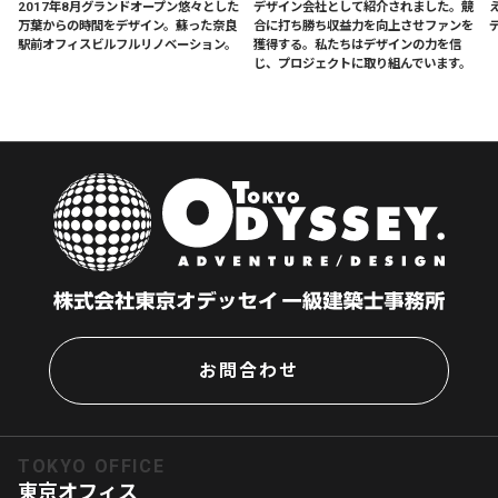
2017年8月グランドオープン悠々とした
デザイン会社として紹介されました。競
万葉からの時間をデザイン。蘇った奈良
合に打ち勝ち収益力を向上させファンを
テ
駅前オフィスビルフルリノベーション。
獲得する。私たちはデザインの力を信
じ、プロジェクトに取り組んでいます。
お問合わせ
TOKYO OFFICE
東京オフィス