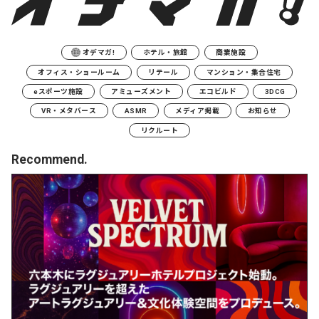
オデマガ!
ホテル・旅館
商業施設
オフィス・ショールーム
リテール
マンション・集合住宅
eスポーツ施設
アミューズメント
エコビルド
3DCG
VR・メタバース
ASMR
メディア掲載
お知らせ
リクルート
Recommend.