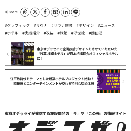
コピーしました
Share
グラフィック
サウナ
サウナ施設
デザイン
ニュース
ホテル
実績紹介
改装
旅館
浮世絵
鶴仙渓
東京オデッセイで企画設計デザインをさせていただいた
「浅草 横綱ホテル」が日本相撲協会オフィシャルホテル
に！！
江戸歌舞伎をテーマとした新築ホテルプロジェクト始動！
歌舞伎とエンターテインメントが交わる特別な宿泊体験
東京オデッセイが発信する
施設開発の「今」や「この先」の
情報サイト