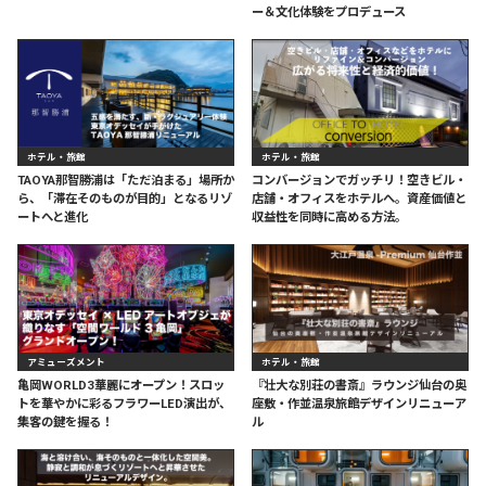
ー＆文化体験をプロデュース
ホテル・旅館
ホテル・旅館
TAOYA那智勝浦は「ただ泊まる」場所か
コンバージョンでガッチリ！空きビル・
ら、「滞在そのものが目的」となるリゾ
店舗・オフィスをホテルへ。資産価値と
ートへと進化
収益性を同時に高める方法。
アミューズメント
ホテル・旅館
亀岡WORLD3華麗にオープン！スロッ
『壮大な別荘の書斎』ラウンジ仙台の奥
トを華やかに彩るフラワーLED演出が、
座敷・作並温泉旅館デザインリニューア
集客の鍵を握る！
ル