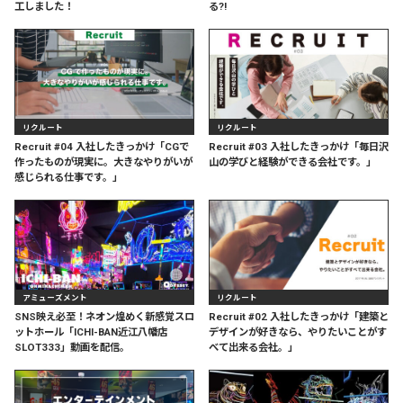
工しました！
る?!
リクルート
リクルート
Recruit #04 入社したきっかけ「CGで
Recruit #03 入社したきっかけ「毎日沢
作ったものが現実に。大きなやりがいが
山の学びと経験ができる会社です。」
感じられる仕事です。」
アミューズメント
リクルート
SNS映え必至！ネオン煌めく新感覚スロ
Recruit #02 入社したきっかけ「建築と
ットホール「ICHI-BAN近江八幡店
デザインが好きなら、やりたいことがす
SLOT333」動画を配信。
べて出来る会社。」