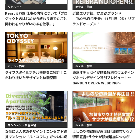
リクルート
ホテル・旅館
Recruit #05 仕事の内容について「プロ
近畿エリア初、TAOYAブランド
ジェクトのはじめから終わりまで丸ごと
「TAOYA白浜千畳」11月1日（金）リブ
関われるやりがいのある仕事。」
ランドオープン！
ホテル・旅館
ホテル・旅館
ライフスタイルホテル事例をご紹介！こ
東京オデッセイが贈る特別なウェディン
だわり抜いたデザインと体験空間
グホールデザイン特別プレビュー！〜
GARDEN OPERA WEDDING〜
マンション・集合住宅
ホテル・旅館
女性に大人気のデザイン！コンセプト賃
よしのや依緑園が再注目!!加賀市サウナ
貸マンション「ル・コフレ」がついに竣
特区宣言!!サウナが観光増加につなが