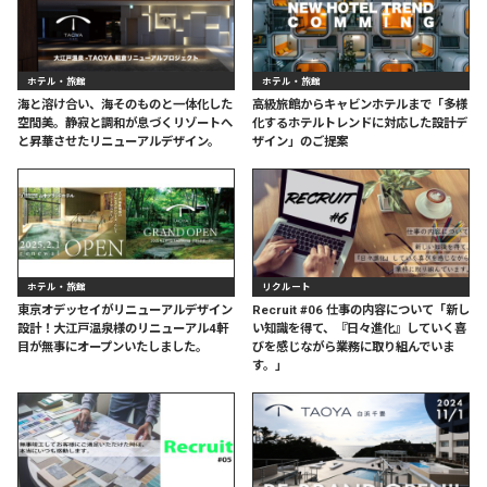
ホテル・旅館
ホテル・旅館
海と溶け合い、海そのものと一体化した
高級旅館からキャビンホテルまで「多様
空間美。静寂と調和が息づくリゾートへ
化するホテルトレンドに対応した設計デ
と昇華させたリニューアルデザイン。
ザイン」のご提案
ホテル・旅館
リクルート
東京オデッセイがリニューアルデザイン
Recruit #06 仕事の内容について「新し
設計！大江戸温泉様のリニューアル4軒
い知識を得て、『日々進化』していく喜
目が無事にオープンいたしました。
びを感じながら業務に取り組んでいま
す。」