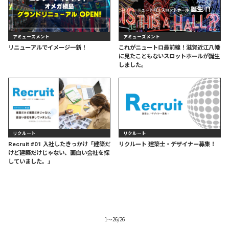
アミューズメント
アミューズメント
リニューアルでイメージ一新！
これがニュートロ最前線！滋賀近江八幡
に見たこともないスロットホールが誕生
しました。
リクルート
リクルート
Recruit #01 入社したきっかけ「建築だ
リクルート 建築士・デザイナー募集！
けど建築だけじゃない、面白い会社を探
していました。」
1
〜
26
/
26