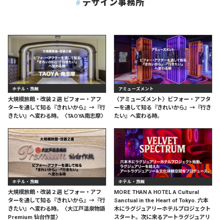
デザイン事務所
ホテル・旅館
アミューズメント
大規模旅館・改装２選 ビフォー・アフ
〈アミューズメント〉ビフォー・アフタ
ターを通して知る『きれいから』→『行
ーを通して知る『きれいから』→『行き
きたい』へ変わる時。〈TAOYA南志摩〉
たい』へ変わる時。
ホテル・旅館
ホテル・旅館
大規模旅館・改装２選 ビフォー・アフ
MORE THAN A HOTEL A Cultural
ターを通して知る『きれいから』→『行
Sanctual in the Heart of Tokyo. 六本
きたい』へ変わる時。〈大江戸温泉物語
木にラグジュアリーホテルプロジェクト
Premium 仙台作並〉
スタート。次に来るアートラグジュアリ