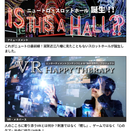
アミューズメント
これがニュートロ最前線！滋賀近江八幡に見たこともないスロットホールが誕生し
ました。
VR・メタバース
人のこころに寄り添うVRとは何か？刺激ではなく『癒し』、ゲームではなく『心の
ケア』社会に役立つVRを！