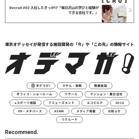
Recruit #03 入社したきっかけ「毎日沢山の学びと経験が
できる会社です。」
東京オデッセイが発信する
施設開発の「今」や「この先」の
情報サイト
オデマガ!
ホテル・旅館
商業施設
オフィス・ショールーム
リテール
マンション・集合住宅
eスポーツ施設
アミューズメント
エコビルド
3DCG
VR・メタバース
ASMR
メディア掲載
お知らせ
リクルート
Recommend.