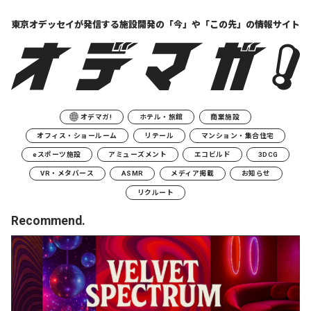
東京オデッセイが発信する
施設開発の「今」や「この先」の
情報サイト
オデマガ!
ホテル・旅館
商業施設
オフィス・ショールーム
リテール
マンション・集合住宅
eスポーツ施設
アミューズメント
エコビルド
3DCG
VR・メタバース
ASMR
メディア掲載
お知らせ
リクルート
Recommend.