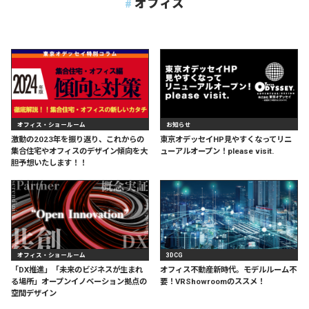
オフィス
オフィス・ショールーム
お知らせ
激動の2023年を振り返り、これからの
東京オデッセイHP見やすくなってリニ
集合住宅やオフィスのデザイン傾向を大
ューアルオープン！please visit.
胆予想いたします！！
オフィス・ショールーム
3DCG
「DX推進」「未来のビジネスが生まれ
オフィス不動産新時代。モデルルーム不
る場所」オープンイノベーション拠点の
要！VRShowroomのススメ！
空間デザイン