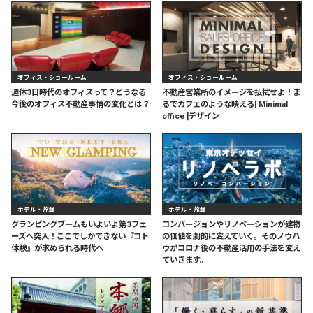
オフィス・ショールーム
オフィス・ショールーム
週休3日時代のオフィスって？どうなる
不動産営業所のイメージを払拭せよ！ま
今後のオフィス不動産事情の変化とは？
るでカフェのような映える[ Minimal
office ]デザイン
ホテル・旅館
ホテル・旅館
グランピングブームもいよいよ第3フェ
コンバージョンやリノベーションが建物
ーズへ突入！ここでしかできない『コト
の価値を劇的に変えていく。そのノウハ
体験』が求められる時代へ
ウがコロナ後の不動産活用の手法を変え
ていきます。