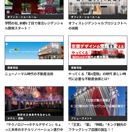
オフィス・ショールーム
オフィス・ショールーム
学問の街_本郷5丁目で複合レジデンシャ
オフィスレジデンシャルプロジェクトへ
ル開発スタート！
の挑戦
商業施設
商業施設
ニューノーマル時代の不動産活用
やってくる「第4空間」の時代 新しい時
代に必要な不動産価値とは?
ホテル・旅館
アミューズメント
『テクノロジー×ホテルデザイン』ちょ
"『王宮』『宴』『神殿』"キング観光の
っと未来のホテルリノベーション進行中
フラッグシップ店舗の誕生！！