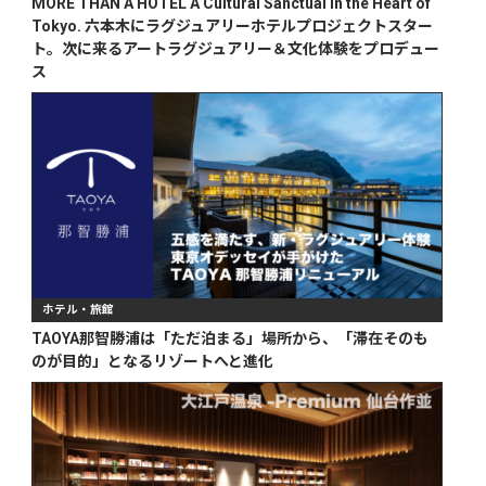
MORE THAN A HOTEL A Cultural Sanctual in the Heart of
Tokyo. 六本木にラグジュアリーホテルプロジェクトスター
ト。次に来るアートラグジュアリー＆文化体験をプロデュー
ス
ホテル・旅館
TAOYA那智勝浦は「ただ泊まる」場所から、「滞在そのも
のが目的」となるリゾートへと進化