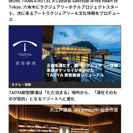
MORE THAN A HOTEL A Cultural Sanctual in the Heart of
Tokyo. 六本木にラグジュアリーホテルプロジェクトスター
ト。次に来るアートラグジュアリー＆文化体験をプロデュー
ス
ホテル・旅館
TAOYA那智勝浦は「ただ泊まる」場所から、「滞在そのも
のが目的」となるリゾートへと進化