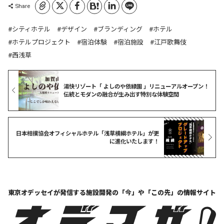
コピーしました
Share
シティホテル
デザイン
ブランディング
ホテル
ホテルプロジェクト
宿泊体験
宿泊施設
江戸歌舞伎
西浅草
湯快リゾート「 よしのや依緑園 」リニューアルオープン！
伝統とモダンの融合が生み出す特別な体験空間
日本相撲協会オフィシャルホテル「浅草横綱ホテル」が更
に進化いたします！
東京オデッセイが発信する
施設開発の「今」や「この先」の
情報サイト