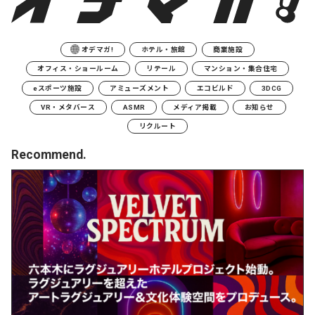
オデマガ!
ホテル・旅館
商業施設
オフィス・ショールーム
リテール
マンション・集合住宅
eスポーツ施設
アミューズメント
エコビルド
3DCG
VR・メタバース
ASMR
メディア掲載
お知らせ
リクルート
Recommend.