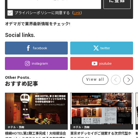
に登録
プライバシーポリシーに同意する（
Link
）
オデマガで業界最新情報をチェック!
Social links.
facebook
twitter
instagram
youtube
Other Posts.
View all
おすすめ記事
ホテル・旅館
ホテル・旅館
横綱HOTEL第2期工事完成！大相撲協会
東京オデッセイがご提案する次世代型ホ