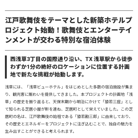
江戸歌舞伎をテーマとした新築ホテルプ
ロジェクト始動！歌舞伎とエンターテイ
ンメントが交わる特別な宿泊体験
西浅草3丁目の国際通り沿い、
TX 浅草駅から徒歩
わずか1分の絶好のロケーションに位置する計画
地で
新たな挑戦が始動します。
浅草には、「浅草ビューホテル」をはじめとした多数の宿泊施設が集ま
り、観光客に賑わいを提供してきました。
本プロジェクトの計画地「浅
草」の歴史を振り返ると、天保末期から明治にかけて「猿若三座」とし
て知られる芝居小屋が軒を連ね、芝居町として栄えていました。
この芝
居町の名は、江戸歌舞伎の始祖である「猿若勘三郎」に由来しており、
その歴史とエネルギーをプロジェクトに注ぎ込むことで、独自の魅力を
生み出すことができると考えられます。