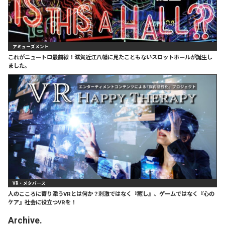
アミューズメント
これがニュートロ最前線！滋賀近江八幡に見たこともないスロットホールが誕生し
ました。
VR・メタバース
人のこころに寄り添うVRとは何か？刺激ではなく『癒し』、ゲームではなく『心の
ケア』社会に役立つVRを！
Archive.