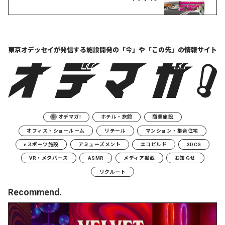
東京オデッセイが発信する
施設開発の「今」や「この先」の
情報サイト
オデマガ!
ホテル・旅館
商業施設
オフィス・ショールーム
リテール
マンション・集合住宅
eスポーツ施設
アミューズメント
エコビルド
3DCG
VR・メタバース
ASMR
メディア掲載
お知らせ
リクルート
Recommend.