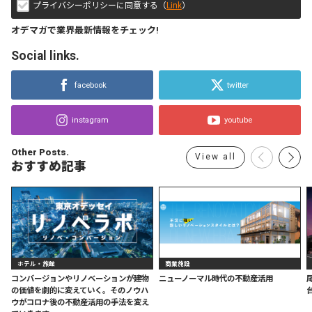
プライバシーポリシーに同意する（
Link
）
オデマガで業界最新情報をチェック!
Social links.
facebook
twitter
instagram
youtube
Other Posts.
View all
おすすめ記事
ホテル・旅館
商業施設
コンバージョンやリノベーションが建物
ニューノーマル時代の不動産活用
の価値を劇的に変えていく。そのノウハ
ウがコロナ後の不動産活用の手法を変え