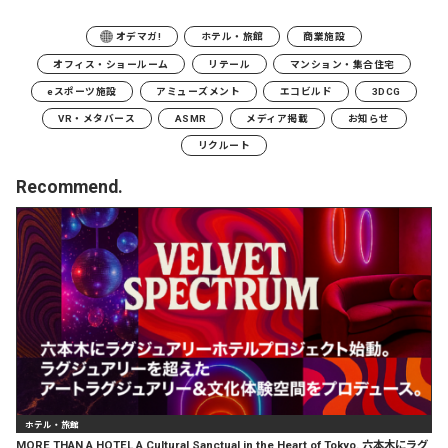
オデマガ!
ホテル・旅館
商業施設
オフィス・ショールーム
リテール
マンション・集合住宅
eスポーツ施設
アミューズメント
エコビルド
3DCG
VR・メタバース
ASMR
メディア掲載
お知らせ
リクルート
Recommend.
ホテル・旅館
MORE THAN A HOTEL A Cultural Sanctual in the Heart of Tokyo. 六本木にラグ