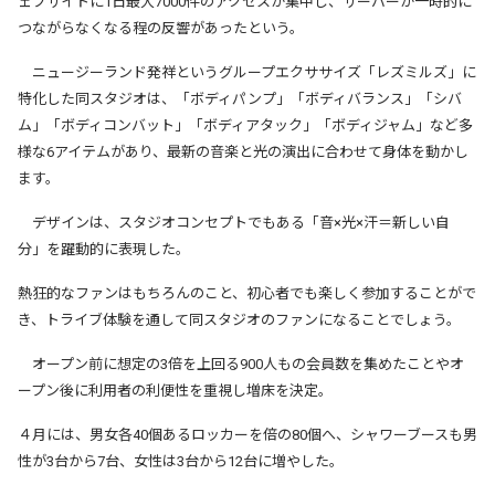
ェブサイトに
1
日最大
7000
件のアクセスが集中し、サーバーが一時的に
つながらなくなる程の反響があったという。
ニュージーランド発祥というグループエクササイズ「レズミルズ」に
特化した同スタジオは、「ボディパンプ」「ボディバランス」「シバ
ム」「ボディコンバット」「ボディアタック」「ボディジャム」など多
様な
6
アイテムがあり、最新の音楽と光の演出に合わせて身体を動かし
ます。
デザインは、スタジオコンセプトでもある「音
×
光
×
汗＝新しい自
分」を躍動的に表現した。
熱狂的なファンはもちろんのこと、初心者でも楽しく参加することがで
き、トライブ体験を通して同スタジオのファンになることでしょう。
オープン前に想定の
3
倍を上回る
900
人もの会員数を集めたことやオ
ープン後に利用者の利便性を重視し増床を決定。
４月には、男女各
40
個あるロッカーを倍の
80
個へ、シャワーブースも男
性が
3
台から
7
台、女性は
3
台から
12
台に増やした。