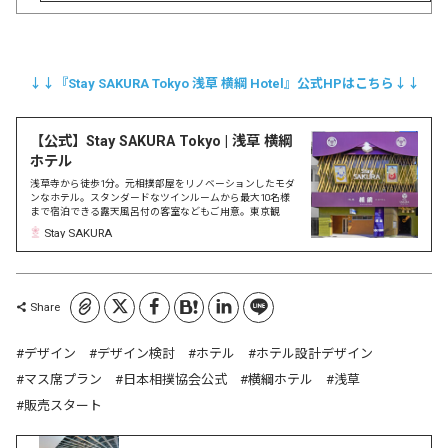
↓↓『Stay SAKURA Tokyo 浅草 横綱 Hotel』公式HPはこちら↓↓
【公式】Stay SAKURA Tokyo | 浅草 横綱
ホテル
浅草寺から徒歩1分。元相撲部屋をリノベーションしたモダ
ンなホテル。スタンダードなツインルームから最大10名様
まで宿泊できる露天風呂付の客室などもご用意。東京観
光、ビジネス、大人数の家族旅行や合宿などにおすすめで
Stay SAKURA
す。
コピーしました
Share
デザイン
デザイン検討
ホテル
ホテル設計デザイン
マス席プラン
日本相撲協会公式
横綱ホテル
浅草
販売スタート