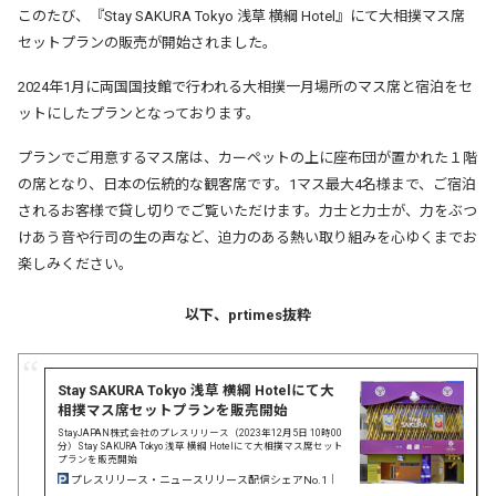
このたび、『Stay SAKURA Tokyo 浅草 横綱 Hotel』にて大相撲マス席
セットプランの販売が開始されました。
2024年1月に両国国技館で行われる大相撲一月場所のマス席と宿泊をセ
ットにしたプランとなっております。
プランでご用意するマス席は、カーペットの上に座布団が置かれた１階
の席となり、日本の伝統的な観客席です。
1マス最大4名様まで、ご宿泊
されるお客様で貸し切りでご覧いただけます。
力士と力士が、力をぶつ
けあう音や行司の生の声など、迫力のある熱い取り組みを心ゆくまでお
楽しみください。
以下、prtimes抜粋
Stay SAKURA Tokyo 浅草 横綱 Hotelにて大
相撲マス席セットプランを販売開始
StayJAPAN株式会社のプレスリリース（2023年12月5日 10時00
分）Stay SAKURA Tokyo 浅草 横綱 Hotelにて大相撲マス席セット
プランを販売開始
プレスリリース・ニュースリリース配信シェアNo.1｜
PR TIMES