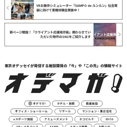
VRお散歩シミュレーター『SAMPO de ルンルン』社会実
装に向けて実機体験会実施中！
新ページ開設！『クライアント応援掲示板』携わらせてい
ただいた物件のSNSをご紹介します
東京オデッセイが発信する
施設開発の「今」や「この先」の
情報サイト
オデマガ!
ホテル・旅館
商業施設
オフィス・ショールーム
リテール
マンション・集合住宅
eスポーツ施設
アミューズメント
エコビルド
3DCG
VR・メタバース
ASMR
メディア掲載
お知らせ