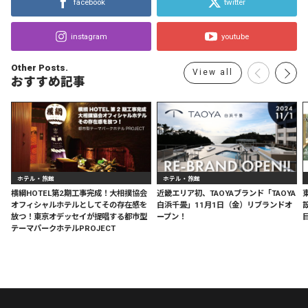
facebook
twitter
instagram
youtube
Other Posts.
View all
おすすめ記事
ホテル・旅館
ホテル・旅館
横綱HOTEL第2期工事完成！大相撲協会
近畿エリア初、TAOYAブランド「TAOYA
オフィシャルホテルとしてその存在感を
白浜千畳」11月1日（金）リブランドオ
放つ！東京オデッセイが提唱する都市型
ープン！
テーマパークホテルPROJECT