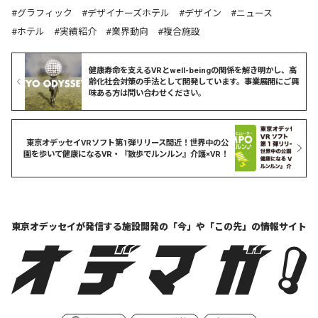
グラフィック
デザイナーズホテル
デザイン
ニュース
ホテル
実績紹介
業界動向
複合施設
健康寿命を支えるVRとwell-beingの関係を解き明かし、高
齢化社会対策の手法として開発しています。事業展開にご興
味ある方は問い合わせください。
東京オデッセイVRソフト第1弾リリース間近！世界中の公
園を歩いて健康になるVR・『散歩でルンルン』介護×VR！
東京オデッセイが発信する
施設開発の「今」や「この先」の
情報サイト