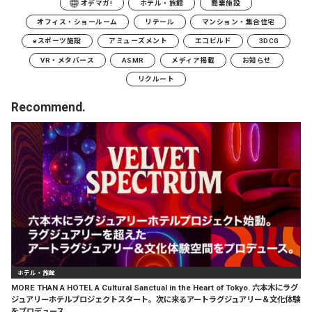
オデマガ!
ホテル・旅館
商業施設
オフィス・ショールーム
リテール
マンション・集合住宅
eスポーツ施設
アミューズメント
エコビルド
3DCG
VR・メタバース
ASMR
メディア掲載
お知らせ
リクルート
Recommend.
ホテル・旅館
MORE THAN A HOTEL A Cultural Sanctual in the Heart of Tokyo. 六本木にラグ
ジュアリーホテルプロジェクトスタート。次に来るアートラグジュアリー＆文化体験
をプロデュース