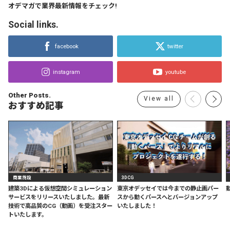
オデマガで業界最新情報をチェック!
Social links.
facebook
twitter
instagram
youtube
Other Posts.
View all
おすすめ記事
商業施設
3DCG
建築3Dによる仮想空間シミュレーション
東京オデッセイでは今までの静止画パー
サービスをリリースいたしました。最新
スから動くパースへとバージョンアップ
技術で高品質のCG（動画）を受注スター
いたしました！
トいたします。