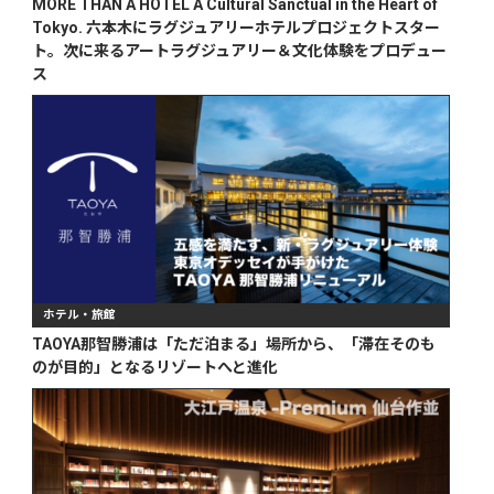
MORE THAN A HOTEL A Cultural Sanctual in the Heart of
Tokyo. 六本木にラグジュアリーホテルプロジェクトスター
ト。次に来るアートラグジュアリー＆文化体験をプロデュー
ス
ホテル・旅館
TAOYA那智勝浦は「ただ泊まる」場所から、「滞在そのも
のが目的」となるリゾートへと進化